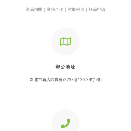
產品詢問 | 業務合作 | 索取報價 | 樣品申請
辦公地址
新北市新店區寶橋路235巷130-3號(1樓)