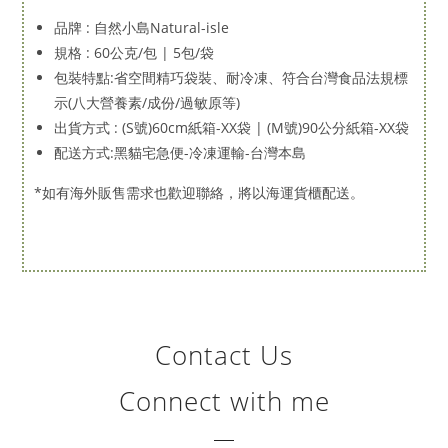
品牌 : 自然小島Natural-isle
規格 : 60公克/包 | 5包/袋
包裝特點:省空間精巧袋裝、耐冷凍、符合台灣食品法規標
示(八大營養素/成份/過敏原等)
出貨方式 : (
S號)60cm紙箱-XX袋 | (M號)90公分紙箱-XX袋
配送方式:黑貓宅急便-冷凍運輸-台灣本島
*如有海外販售需求也歡迎聯絡，將以海運貨櫃配送。
Contact Us
Connect with me