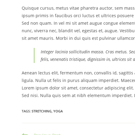
Quisque cursus, metus vitae pharetra auctor, sem mas
ipsum primis in faucibus orci luctus et ultrices posuere 
Sed non quam. In vel mi sit amet augue congue elementu
nunc, viverra nec, blandit vel, egestas et, augue. Vestib
sit amet mauris. Morbi in dui quis est pulvinar ullamcorp
Integer lacinia sollicitudin massa. Cras metus. Se
felis, venenatis tristique, dignissim in, ultrices si
Aenean lectus elit, fermentum non, convallis id, sagittis a
ligula. Nulla ut felis in purus aliquam imperdiet. Maecen
Lorem ipsum dolor sit amet, consectetur adipiscing elit
Sed nisi. Nulla quis sem at nibh elementum imperdiet. D
TAGS
:
STRETCHING
,
YOGA
Read