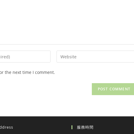
Enter
your
website
or the next time I comment.
URL
(optional)
ddress
服務時間