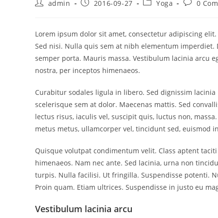
Post
Post
Post
Post
admin
2016-09-27
Yoga
0 Co
author:
published:
category:
comments
Lorem ipsum dolor sit amet, consectetur adipiscing elit
Sed nisi. Nulla quis sem at nibh elementum imperdiet. 
semper porta. Mauris massa. Vestibulum lacinia arcu ege
nostra, per inceptos himenaeos.
Curabitur sodales ligula in libero. Sed dignissim lacini
scelerisque sem at dolor. Maecenas mattis. Sed convallis
lectus risus, iaculis vel, suscipit quis, luctus non, mass
metus metus, ullamcorper vel, tincidunt sed, euismod in
Quisque volutpat condimentum velit. Class aptent taciti
himenaeos. Nam nec ante. Sed lacinia, urna non tincidu
turpis. Nulla facilisi. Ut fringilla. Suspendisse potenti
Proin quam. Etiam ultrices. Suspendisse in justo eu mag
Vestibulum lacinia arcu