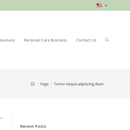
Toggle
Business
Personal Care Business
Contact Us
>
Yoga
>
Tortor neque adpiscing diam
>
website
Recent Posts