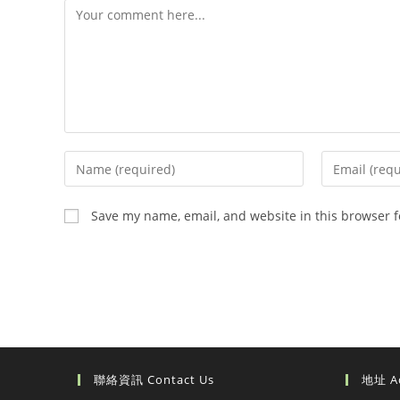
Comment
Enter
Enter
your
your
name
email
Save my name, email, and website in this browser f
or
address
username
to
to
comment
comment
聯絡資訊 Contact Us
地址 A