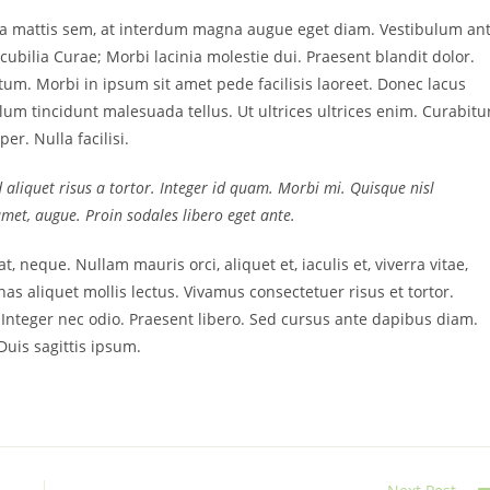
sa mattis sem, at interdum magna augue eget diam. Vestibulum an
cubilia Curae; Morbi lacinia molestie dui. Praesent blandit dolor.
m. Morbi in ipsum sit amet pede facilisis laoreet. Donec lacus
ulum tincidunt malesuada tellus. Ut ultrices ultrices enim. Curabitu
er. Nulla facilisi.
d aliquet risus a tortor. Integer id quam. Morbi mi. Quisque nisl
t amet, augue. Proin sodales libero eget ante.
t, neque. Nullam mauris orci, aliquet et, iaculis et, viverra vitae,
as aliquet mollis lectus. Vivamus consectetuer risus et tortor.
. Integer nec odio. Praesent libero. Sed cursus ante dapibus diam.
uis sagittis ipsum.