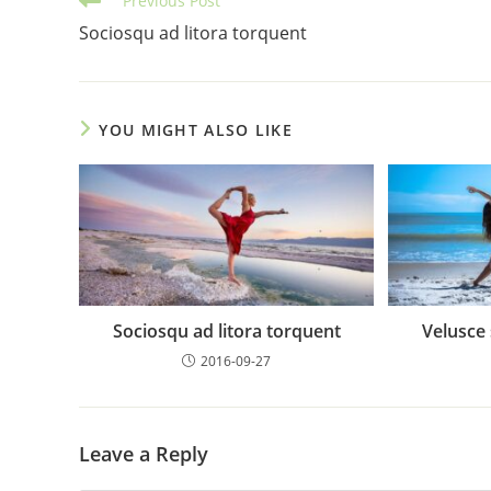
Previous Post
more
Sociosqu ad litora torquent
articles
YOU MIGHT ALSO LIKE
Sociosqu ad litora torquent
Velusce 
2016-09-27
Leave a Reply