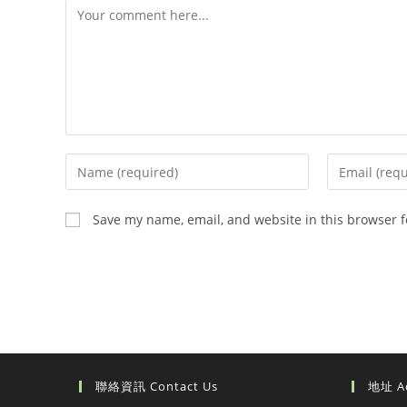
Comment
Enter
Enter
your
your
name
email
Save my name, email, and website in this browser f
or
address
username
to
to
comment
comment
聯絡資訊 Contact Us
地址 A