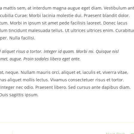
sa mattis sem, at interdum magna augue eget diam. Vestibulum an
cubilia Curae; Morbi lacinia molestie dui. Praesent blandit dolor.
m. Morbi in ipsum sit amet pede facilisis laoreet. Donec lacus
ulum tincidunt malesuada tellus. Ut ultrices ultrices enim. Curabitu
er. Nulla facilisi.
d aliquet risus a tortor. Integer id quam. Morbi mi. Quisque nisl
t amet, augue. Proin sodales libero eget ante.
t, neque. Nullam mauris orci, aliquet et, iaculis et, viverra vitae,
as aliquet mollis lectus. Vivamus consectetuer risus et tortor.
. Integer nec odio. Praesent libero. Sed cursus ante dapibus diam.
uis sagittis ipsum.