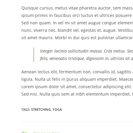
Quisque cursus, metus vitae pharetra auctor, sem mas
ipsum primis in faucibus orci luctus et ultrices posuere 
Sed non quam. In vel mi sit amet augue congue elementu
nunc, viverra nec, blandit vel, egestas et, augue. Vestib
sit amet mauris. Morbi in dui quis est pulvinar ullamcorp
Integer lacinia sollicitudin massa. Cras metus. Se
felis, venenatis tristique, dignissim in, ultrices si
Aenean lectus elit, fermentum non, convallis id, sagittis a
ligula. Nulla ut felis in purus aliquam imperdiet. Maecen
Lorem ipsum dolor sit amet, consectetur adipiscing elit
Sed nisi. Nulla quis sem at nibh elementum imperdiet. D
TAGS
:
STRETCHING
,
YOGA
Read