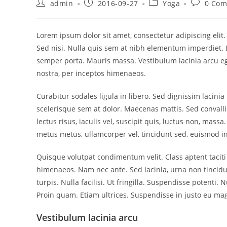
Post
Post
Post
Post
admin
2016-09-27
Yoga
0 Co
author:
published:
category:
comments
Lorem ipsum dolor sit amet, consectetur adipiscing elit
Sed nisi. Nulla quis sem at nibh elementum imperdiet. 
semper porta. Mauris massa. Vestibulum lacinia arcu ege
nostra, per inceptos himenaeos.
Curabitur sodales ligula in libero. Sed dignissim lacini
scelerisque sem at dolor. Maecenas mattis. Sed convallis
lectus risus, iaculis vel, suscipit quis, luctus non, mass
metus metus, ullamcorper vel, tincidunt sed, euismod in
Quisque volutpat condimentum velit. Class aptent taciti
himenaeos. Nam nec ante. Sed lacinia, urna non tincidu
turpis. Nulla facilisi. Ut fringilla. Suspendisse potenti
Proin quam. Etiam ultrices. Suspendisse in justo eu mag
Vestibulum lacinia arcu