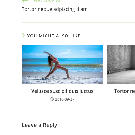
Previous Post
more
Tortor neque adpiscing diam
articles
YOU MIGHT ALSO LIKE
Velusce suscipit quis luctus
Tortor n
2016-09-27
Leave a Reply