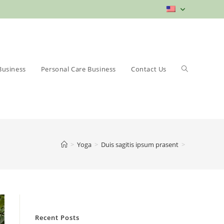
Toggle
Business
Personal Care Business
Contact Us
>
Yoga
>
Duis sagitis ipsum prasent
>
website
Recent Posts